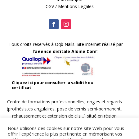
CGV
/
Mentions Légales
Tous droits réservés à Oqb Nails.
Site internet réalisé par
l’
agence digitale
Alpine Com’
.
Cliquez ici pour consulter la validité du
certificat
Centre de formations professionnelles, ongles et regards
(prothésistes angulaires, pose de vernis semi-permanent,
rehaussement et extension de cils…) situé en région
Rhône-Alpes
, au cœur de la
Savoie
à
Saint-Jean-de-
Nous utilisons des cookies sur notre site Web pour vous
Maurienne
.
offrir l'expérience la plus pertinente en mémorisant vos