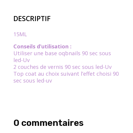
semi
permanent
DESCRIPTIF
24-
ROSE
BONBON
15ML
Conseils d’utilisation :
Utiliser une base oqbnails 90 sec sous
led-Uv
2 couches de vernis 90 sec sous led-Uv
Top coat au choix suivant l’effet choisi 90
sec sous led-uv
0 commentaires