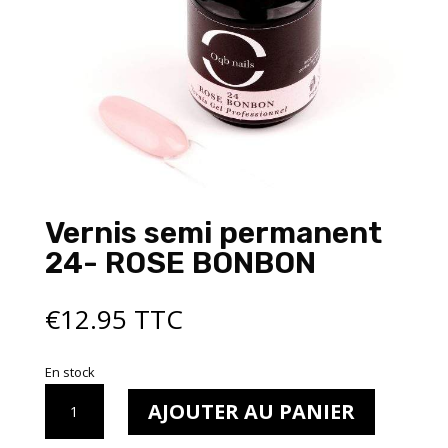
Vernis semi permanent
24- ROSE BONBON
€
12.95
TTC
En stock
quantité
AJOUTER AU PANIER
de
Vernis