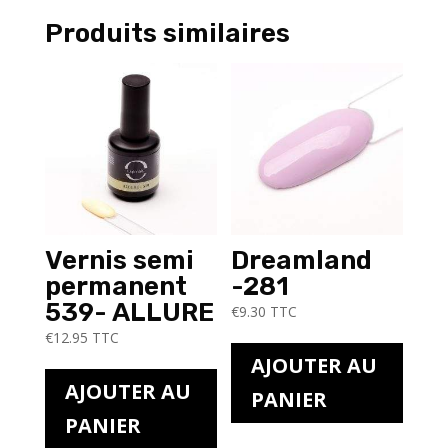
Produits similaires
Vernis semi
Dreamland
permanent
-281
539- ALLURE
€
9.30
TTC
€
12.95
TTC
AJOUTER AU
AJOUTER AU
PANIER
PANIER